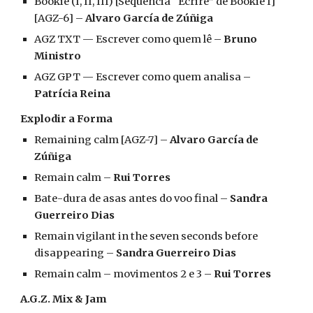
Bookie (I, II, III) [Sequência “Écrire” de Bookie I]
[AGZ-6] –
Alvaro García de Zúñiga
AGZ TXT — Escrever como quem lê –
Bruno
Ministro
AGZ GPT — Escrever como quem analisa –
Patrícia Reina
Explodir a Forma
Remaining calm [AGZ-7] –
Alvaro García de
Zúñiga
Remain calm –
Rui Torres
Bate-dura de asas antes do voo final –
Sandra
Guerreiro Dias
Remain vigilant in the seven seconds before
disappearing –
Sandra Guerreiro Dias
Remain calm – movimentos 2 e 3 –
Rui Torres
A.G.Z. Mix & Jam