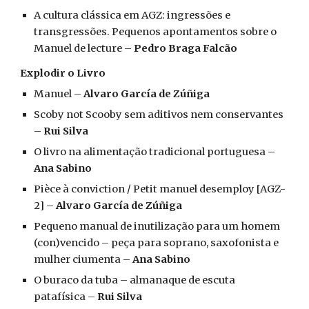
A cultura clássica em AGZ: ingressões e
transgressões. Pequenos apontamentos sobre o
Manuel de lecture –
Pedro Braga Falcão
Explodir o Livro
Manuel –
Alvaro García de Zúñiga
Scoby not Scooby sem aditivos nem conservantes
–
Rui Silva
O livro na alimentação tradicional portuguesa –
Ana Sabino
Pièce à conviction / Petit manuel desemploy [AGZ-
2] –
Alvaro García de Zúñiga
Pequeno manual de inutilização para um homem
(con)vencido – peça para soprano, saxofonista e
mulher ciumenta –
Ana Sabino
O buraco da tuba – almanaque de escuta
patafísica –
Rui Silva