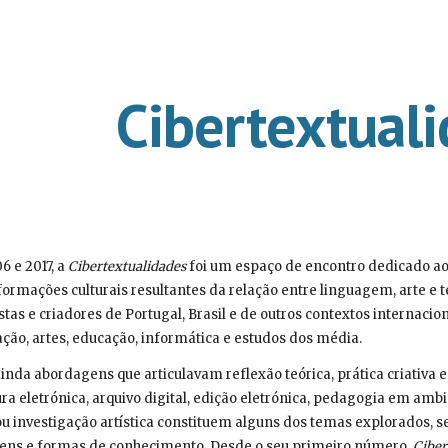
ip to main content
Skip to navigat
Cibertextual
6 e 2017, a
Cibertextualidades
foi um espaço de encontro dedicado ao 
sformações culturais resultantes da relação entre linguagem, arte e 
istas e criadores de Portugal, Brasil e de outros contextos internac
ação, artes, educação, informática e estudos dos média.
ainda abordagens que articulavam reflexão teórica, prática criativa 
ura eletrónica, arquivo digital, edição eletrónica, pedagogia em amb
ou investigação artística constituem alguns dos temas explorados,
agens e formas de conhecimento. Desde o seu primeiro número,
Ciber