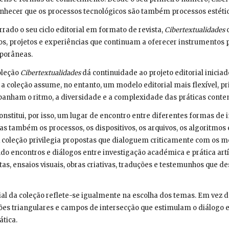
onhecer que os processos tecnológicos são também processos estéticos
ado o seu ciclo editorial em formato de revista,
Cibertextualidades
c
tos, projetos e experiências que continuam a oferecer instrumentos
porâneas.
oleção
Cibertextualidades
dá continuidade ao projeto editorial iniciad
 a coleção assume, no entanto, um modelo editorial mais flexível, 
panham o ritmo, a diversidade e a complexidade das práticas cont
onstitui, por isso, um lugar de encontro entre diferentes formas de
as também os processos, os dispositivos, os arquivos, os algoritmos
 coleção privilegia propostas que dialoguem criticamente com os m
do encontros e diálogos entre investigação académica e prática artís
istas, ensaios visuais, obras criativas, traduções e testemunhos que 
ial da coleção reflete-se igualmente na escolha dos temas. Em vez 
ões triangulares e campos de intersecção que estimulam o diálogo 
tica.