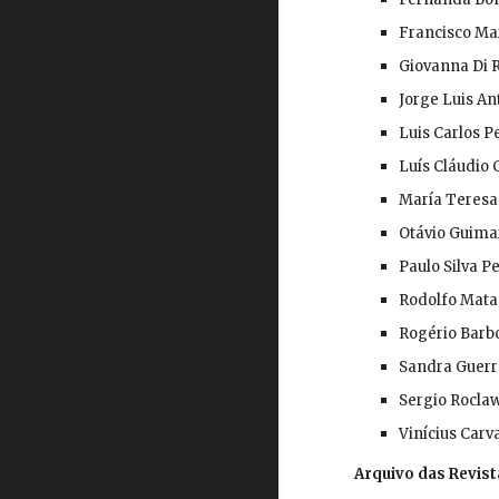
Francisco Mar
Giovanna Di R
Jorge Luis An
Luis Carlos P
Luís Cláudio 
María Teresa
Otávio Guimar
Paulo Silva P
Rodolfo Mata
Rogério Barbo
Sandra Guerre
Sergio Roclaw
Vinícius Carv
Arquivo das Revist