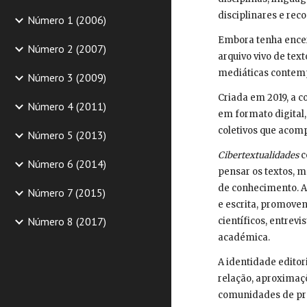
disciplinares e rec
Número 1 (2006)
Embora tenha encerr
Número 2 (2007)
arquivo vivo de tex
mediáticas contem
Número 3 (2009)
Criada em 2019, a c
Número 4 (2011)
em formato digital,
coletivos que acom
Número 5 (2013)
Cibertextualidades
c
Número 6 (2014)
pensar os textos, m
de conhecimento. A
Número 7 (2015)
e escrita, promoven
Número 8 (2017)
científicos, entrev
académica.
A identidade editor
relação, aproximaç
comunidades de prá