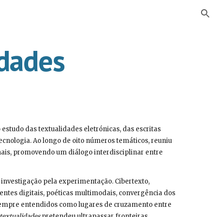
ion
idades
estudo das textualidades eletrónicas, das escritas
tecnologia. Ao longo de oito números temáticos, reuniu
ionais, promovendo um diálogo interdisciplinar entre
e investigação pela experimentação. Cibertexto,
ientes digitais, poéticas multimodais, convergência dos
 sempre entendidos como lugares de cruzamento entre
textualidades
pretendeu ultrapassar fronteiras