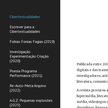
Sk
Cibertextualidades
Escrever para a
Cibertextualidades
Fobias Fonias Fagias (2019)
Investigação
Experimentação Criação
(2020)
Publicada entre 200
digitais e das tran
Poesia Programa
Performance (2021)
investigadores, art
literatura, comunic
Re-Auto-Meta Arquivo
(2022)
A revista procurou 
hipermédia, literat
A.G.Z. Pequenas explosões
média, videojogos 
(2025)
disciplinas, lingu