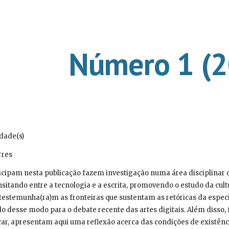
ip to main content
Skip to navigat
Número 1 (
idade(s)
rres
icipam nesta publicação fazem investigação numa área disciplinar qu
itando entre a tecnologia e a escrita, promovendo o estudo da cultu
 testemunha(ra)m as fronteiras que sustentam as retóricas da espec
do desse modo para o debate recente das artes digitais. Além disso,
ar, apresentam aqui uma reflexão acerca das condições de existênc