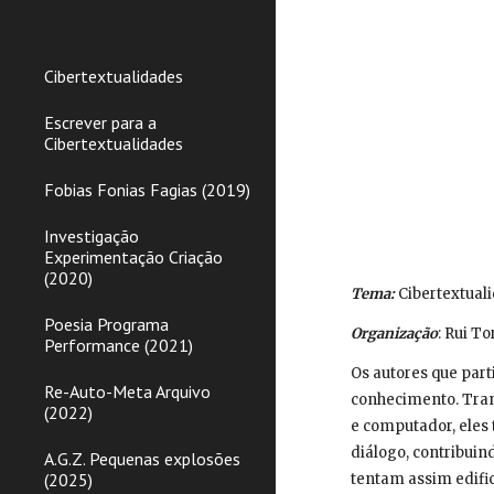
Sk
Cibertextualidades
Escrever para a
Cibertextualidades
Fobias Fonias Fagias (2019)
Investigação
Experimentação Criação
(2020)
Tema:
 Cibertextual
Poesia Programa
Organização
: Rui To
Performance (2021)
Os autores que part
Re-Auto-Meta Arquivo
conhecimento. Trans
(2022)
e computador, eles
diálogo, contribuin
A.G.Z. Pequenas explosões
(2025)
tentam assim edific