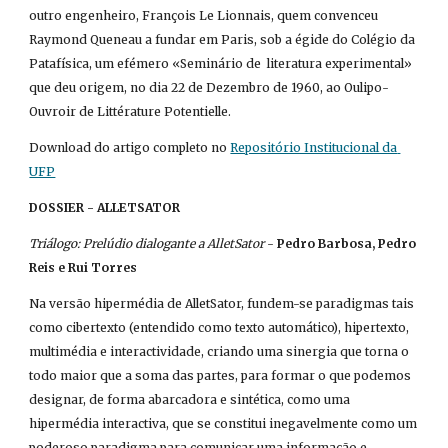
outro engenheiro, François Le Lionnais, quem convenceu 
Raymond Queneau a fundar em Paris, sob a égide do Colégio da 
Patafísica, um efémero «Seminário de  literatura experimental» 
que deu origem, no dia 22 de Dezembro de 1960, ao Oulipo-
Ouvroir de Littérature Potentielle.
Download do artigo completo no
Repositório Institucional da 
UFP
DOSSIER - ALLETSATOR
Triálogo: Prelúdio dialogante a AlletSator
 - 
Pedro Barbosa, Pedro 
Reis e Rui Torres
Na versão hipermédia de AlletSator, fundem-se paradigmas tais 
como cibertexto (entendido como texto automático), hipertexto, 
multimédia e interactividade, criando uma sinergia que torna o 
todo maior que a soma das partes, para formar o que podemos 
designar, de forma abarcadora e sintética, como uma 
hipermédia interactiva, que se constitui inegavelmente como um 
poderoso paradigma para comunicar uma informação e 