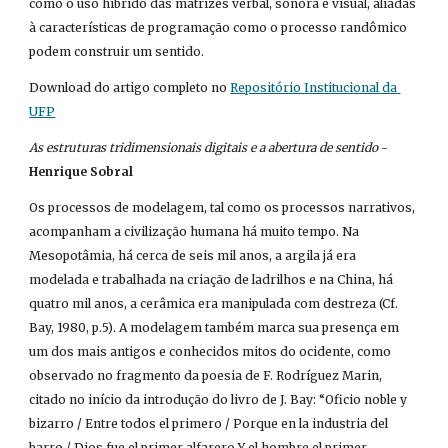
como o uso híbrido das matrizes verbal, sonora e visual, aliadas 
à características de programação como o processo randômico 
podem construir um sentido.
Download do artigo completo no
Repositório Institucional da 
UFP
As estruturas tridimensionais digitais e a abertura de sentido
 - 
Henrique Sobral
Os processos de modelagem, tal como os processos narrativos, 
acompanham a civilização humana há muito tempo. Na 
Mesopotâmia, há cerca de seis mil anos, a argila já era 
modelada e trabalhada na criação de ladrilhos e na China, há 
quatro mil anos, a cerâmica era manipulada com destreza (Cf. 
Bay, 1980, p.5). A modelagem também marca sua presença em 
um dos mais antigos e conhecidos mitos do ocidente, como 
observado no fragmento da poesia de F. Rodríguez Marin, 
citado no início da introdução do livro de J. Bay: “Oficio noble y 
bizarro / Entre todos el primero / Porque en la industria del 
barro / Dios fue el primer alfarero Y el hombre el primer 