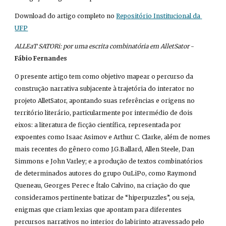
Download do artigo completo no
Repositório Institucional da 
UFP
ALLEaT SATORi: por uma escrita combinatória em AlletSator
 - 
Fábio Fernandes
O presente artigo tem como objetivo mapear o percurso da 
construção narrativa subjacente à trajetória do interator no 
projeto AlletSator, apontando suas referências e origens no 
território literário, particularmente por intermédio de dois 
eixos: a literatura de ficção científica, representada por 
expoentes como Isaac Asimov e Arthur C. Clarke, além de nomes 
mais recentes do gênero como J.G.Ballard, Allen Steele, Dan 
Simmons e John Varley; e a produção de textos combinatórios 
de determinados autores do grupo OuLiPo, como Raymond 
Queneau, Georges Perec e Ítalo Calvino, na criação do que 
consideramos pertinente batizar de “hiperpuzzles”, ou seja, 
enigmas que criam lexias que apontam para diferentes 
percursos narrativos no interior do labirinto atravessado pelo 