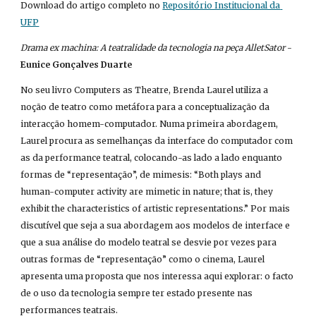
Download do artigo completo no
Repositório Institucional da 
UFP
Drama ex machina: A teatralidade da tecnologia na peça AlletSator
 - 
Eunice Gonçalves Duarte
No seu livro Computers as Theatre, Brenda Laurel utiliza a 
noção de teatro como metáfora para a conceptualização da 
interacção homem-computador. Numa primeira abordagem, 
Laurel procura as semelhanças da interface do computador com 
as da performance teatral, colocando-as lado a lado enquanto 
formas de “representação”, de mimesis: “Both plays and 
human-computer activity are mimetic in nature; that is, they 
exhibit the characteristics of artistic representations.” Por mais 
discutível que seja a sua abordagem aos modelos de interface e 
que a sua análise do modelo teatral se desvie por vezes para 
outras formas de “representação” como o cinema, Laurel 
apresenta uma proposta que nos interessa aqui explorar: o facto 
de o uso da tecnologia sempre ter estado presente nas 
performances teatrais.