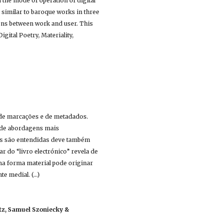
the mode of operation of digital 
 similar to baroque works in three 
ions between work and user. This 
igital Poetry, Materiality, 
de marcações e de metadados. 
 de abordagens mais 
is são entendidas deve também 
r do “livro electrónico” revela de 
a forma material pode originar 
medial. (...)
tz, Samuel Szoniecky & 