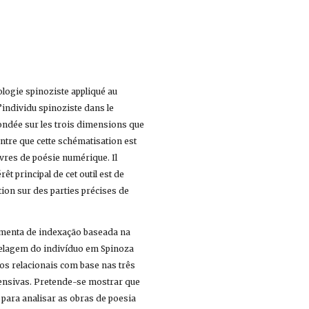
ologie spinoziste appliqué au 
individu spinoziste dans le 
ondée sur les trois dimensions que 
ontre que cette schématisation est 
res de poésie numérique. Il 
 principal de cet outil est de 
tion sur des parties précises de 
amenta de indexação baseada na 
delagem do indivíduo em Spinoza 
s relacionais com base nas três 
tensivas. Pretende-se mostrar que 
ara analisar as obras de poesia 