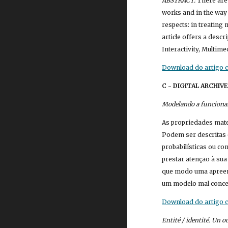
ABSTRACT:
 There are
works and in the way 
respects: in treating 
article offers a descri
Interactivity, Multime
Download do artigo co
C - DIGITAL ARCHI
Modelando a funcionali
As propriedades mate
Podem ser descritas 
probabilísticas ou c
prestar atenção à sua
que modo uma apreens
um modelo mal conceb
Download do artigo co
Entité / identité. Un 