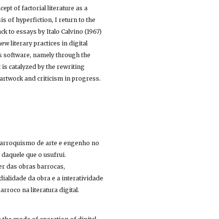
ept of factorial literature as a 
s of hyperfiction, I return to the 
 to essays by Italo Calvino (1967) 
w literary practices in digital 
ts software, namely through the 
is catalyzed by the rewriting 
potential of the literary work and by a critical approach that participates in the same process: the artwork and criticism in progress.  
barroquismo de arte e engenho no 
aquele que o usufrui. 
r das obras barrocas, 
alidade da obra e a interatividade 
entre obra e fruidor. Este artigo se propõe a apontar para esse barroquismo e certo continuum barroco na literatura digital. 