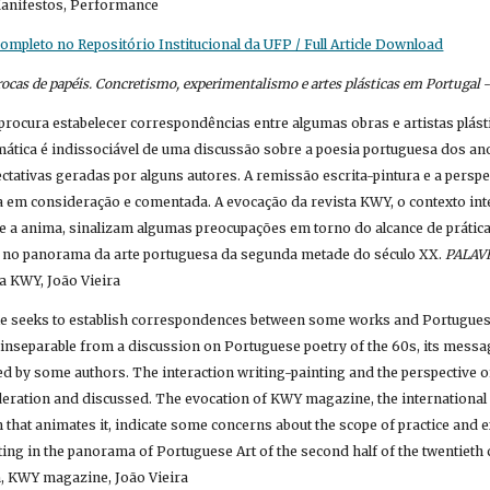
 Manifestos, Performance
mpleto no Repositório Institucional da UFP / Full Article Download
rocas de papéis. Concretismo, experimentalismo e artes plásticas em Portugal
 
o procura estabelecer correspondências entre algumas obras e artistas plást
emática é indissociável de uma discussão sobre a poesia portuguesa dos an
ectativas geradas por alguns autores. A remissão escrita-pintura e a perspe
a em consideração e comentada. A evocação da revista KWY, o contexto inte
e a anima, sinalizam algumas preocupações em torno do alcance de prátic
no no panorama da arte portuguesa da segunda metade do século XX. 
PALAV
ta KWY, João Vieira
cle seeks to establish correspondences between some works and Portuguese 
 inseparable from a discussion on Portuguese poetry of the 60s, its message
d by some authors. The interaction writing-painting and the perspective of
deration and discussed. The evocation of KWY magazine, the international c
 that animates it, indicate some concerns about the scope of practice and 
ting in the panorama of Portuguese Art of the second half of the twentieth c
n, KWY magazine, João Vieira