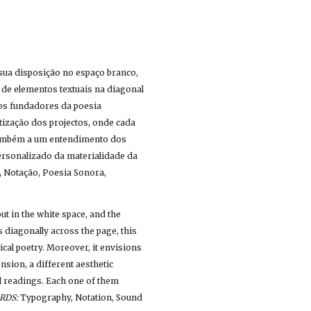
 sua disposição no espaço branco, 
 de elementos textuais na diagonal 
os fundadores da poesia 
tização dos projectos, onde cada 
também a um entendimento dos 
ersonalizado da materialidade da 
, Notação, Poesia Sonora, 
ut in the white space, and the 
 diagonally across the page, this 
ical poetry. Moreover, it envisions 
sion, a different aesthetic 
l readings. Each one of them 
RDS:
 Typography, Notation, Sound 