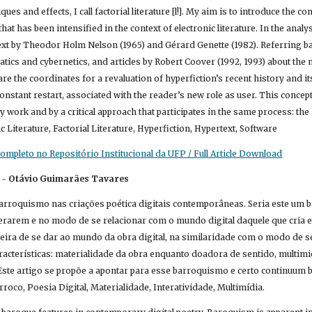
ues and effects, I call factorial literature [l!]. My aim is to introduce the conc
at has been intensified in the context of electronic literature. In the analysi
ext by Theodor Holm Nelson (1965) and Gérard Genette (1982). Referring back
tics and cybernetics, and articles by Robert Coover (1992, 1993) about the ne
re the coordinates for a revaluation of hyperfiction’s recent history and i
onstant restart, associated with the reader’s new role as user. This concept 
ic Literature, Factorial Literature, Hyperfiction, Hypertext, Software
mpleto no Repositório Institucional da UFP / Full Article Download
 - 
Otávio Guimarães Tavares
barroquismo nas criações poética digitais contemporâneas. Seria este um 
rarem e no modo de se relacionar com o mundo digital daquele que cria e d
ra de se dar ao mundo da obra digital, na similaridade com o modo de se
acterísticas: materialidade da obra enquanto doadora de sentido, multimidi
rroco, Poesia Digital, Materialidade, Interatividade, Multimídia.