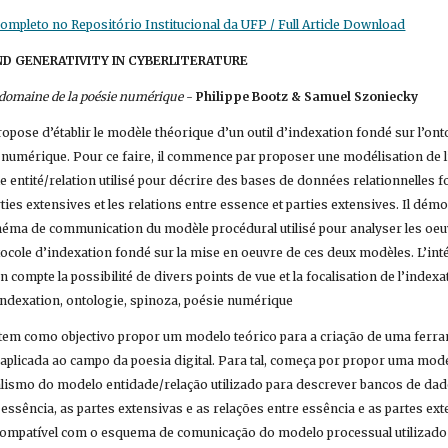
mpleto no Repositório Institucional da UFP / Full Article Download
ND GENERATIVITY IN CYBERLITERATURE
 domaine de la poésie numérique
 - 
Philippe Bootz & Samuel Szoniecky
propose d’établir le modèle théorique d’un outil d’indexation fondé sur l’ont
numérique. Pour ce faire, il commence par proposer une modélisation de l’
entité/relation utilisé pour décrire des bases de données relationnelles f
rties extensives et les relations entre essence et parties extensives. Il dém
héma de communication du modèle procédural utilisé pour analyser les oeuv
cole d’indexation fondé sur la mise en oeuvre de ces deux modèles. L’intérêt
compte la possibilité de divers points de vue et la focalisation de l’indexa
indexation, ontologie, spinoza, poésie numérique
o tem como objectivo propor um modelo teórico para a criação de uma ferr
 aplicada ao campo da poesia digital. Para tal, começa por propor uma mo
lismo do modelo entidade/relação utilizado para descrever bancos de dado
ssência, as partes extensivas e as relações entre essência e as partes ex
mpatível com o esquema de comunicação do modelo processual utilizado p