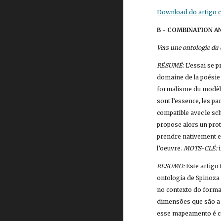
Download do artigo co
B - COMBINATION A
Vers une ontologie du
RÉSUMÉ
: L’essai se 
domaine de la poésie 
formalisme du modèle 
sont l’essence, les pa
compatible avec le sc
propose alors un proto
prendre nativement en 
l’oeuvre. 
MOTS-CLÉ:
 
RESUMO:
 Este artig
ontologia de Spinoza
no contexto do forma
dimensões que são a e
esse mapeamento é co