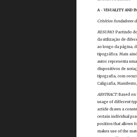
A - VISUALITY AND
Critérios fundadores d
RESUMO
: Partindo do
da utilização de dife
ao longo da página, 
tipográfica. Mais ain
autor representa uma
dispositivos de notaç
tipografia, com recur
Caligrafia, Manifest
ABSTRACT:
 Based on 
usage of different typ
article draws a conste
certain individual pr
position that allows 
makes use of the mate