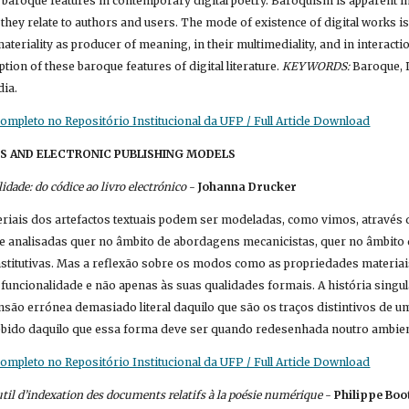
 baroque features in contemporary digital poetry. Baroquism is apparent in 
they relate to authors and users. The mode of existence of digital works is
materiality as producer of meaning, in their multimediality, and in interact
ption of these baroque features of digital literature. 
KEYWORDS:
 Baroque, D
dia.
mpleto no Repositório Institucional da UFP / Full Article Download
VES AND ELECTRONIC PUBLISHING MODELS
dade: do códice ao livro electrónico
 - 
Johanna Drucker
riais dos artefactos textuais podem ser modeladas, como vimos, através 
e analisadas quer no âmbito de abordagens mecanicistas, quer no âmbito
onstitutivas. Mas a reflexão sobre os modos como as propriedades materia
 funcionalidade e não apenas às suas qualidades formais. A história singula
ão errónea demasiado literal daquilo que são os traços distintivos de um
ido daquilo que essa forma deve ser quando redesenhada noutro ambiente 
mpleto no Repositório Institucional da UFP / Full Article Download
outil d’indexation des documents relatifs à la poésie numérique
 - 
Philippe Boo