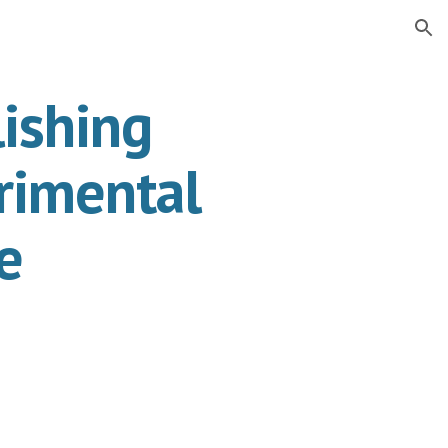
ion
ishing 
imental 
e