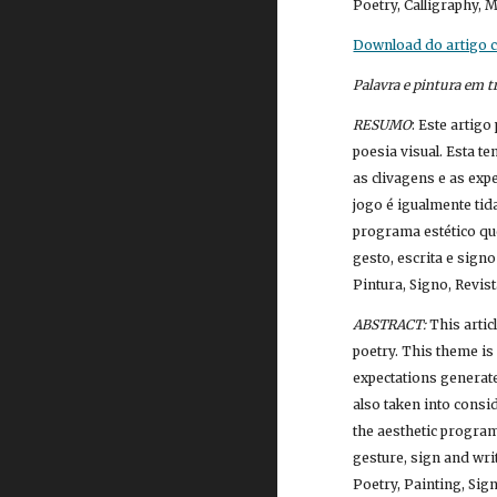
Poetry, Calligraphy,
Download do artigo co
Palavra e pintura em t
RESUMO
: Este artig
poesia visual. Esta t
as clivagens e as exp
jogo é igualmente tid
programa estético qu
gesto, escrita e sig
Pintura, Signo, Revis
ABSTRACT:
 This arti
poetry. This theme is
expectations generate
also taken into consi
the aesthetic program
gesture, sign and wri
Poetry, Painting, Sig