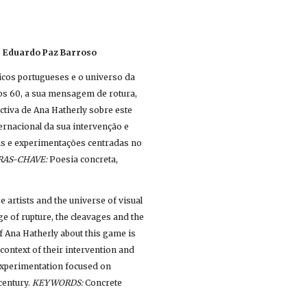
- 
Eduardo Paz Barroso
icos portugueses e o universo da 
os 60, a sua mensagem de rotura, 
ctiva de Ana Hatherly sobre este 
rnacional da sua intervenção e 
as e experimentações centradas no 
RAS-CHAVE:
 Poesia concreta, 
artists and the universe of visual 
 of rupture, the cleavages and the 
 Ana Hatherly about this game is 
ontext of their intervention and 
experimentation focused on 
entury. 
KEYWORDS:
 Concrete 