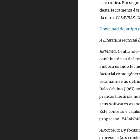
electrónica. Em segu
desta ferramenta é te
da obra. 
PALAVRAS-C
Download do artigo co
A Literatura Factorial [l
RESUMO
: Centrando-
combinatórias da lit
embora usando técnicas
factorial como género
retomam-se as defini
Italo Calvino (1967) 
práticas literárias n
seus softwares associ
Este conceito é catali
progresso. 
PALAVRAS
ABSTRACT:
 By focusi
processes (ars combin