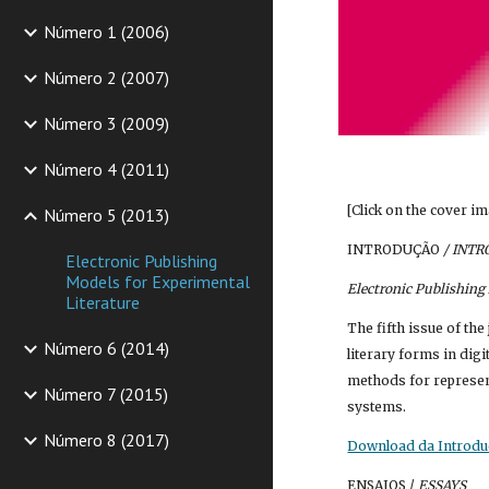
Número 1 (2006)
Número 2 (2007)
Número 3 (2009)
Número 4 (2011)
[Click on the cover i
Número 5 (2013)
INTRODUÇÃO
 / INT
Electronic Publishing
Models for Experimental
Electronic Publishing
Literature
The fifth issue of th
Número 6 (2014)
literary forms in dig
methods for represent
Número 7 (2015)
systems.
Número 8 (2017)
Download da Introduç
ENSAIOS / 
ESSAYS