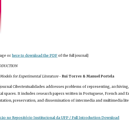
mage or
here to download the PDF
 of the full journal]
RODUCTION
 Models for Experimental Literature
 - 
Rui Torres & Manuel Portela
e journal Cibertextualidades addresses problems of representing, archiving
ital spaces. It includes research papers written in Portuguese, French and 
ation, preservation, and dissemination of intermedia and multimedia litera
ão no Repositório Institucional da UFP / Full Introduction Download