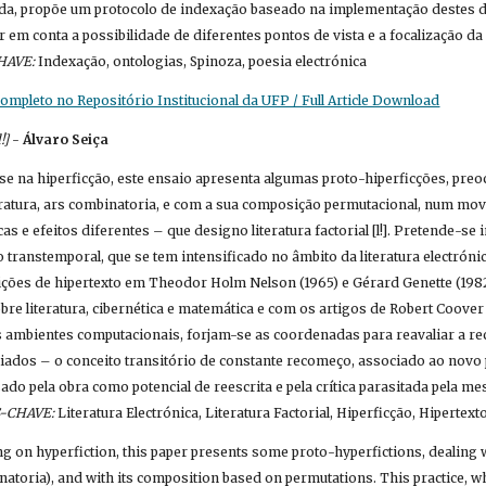
ida, propõe um protocolo de indexação baseado na implementação destes d
r em conta a possibilidade de diferentes pontos de vista e a focalização da
HAVE:
 Indexação, ontologias, Spinoza, poesia electrónica
mpleto no Repositório Institucional da UFP / Full Article Download
!]
 - 
Álvaro Seiça
se na hiperficção, este ensaio apresenta algumas proto-hiperficções, preo
eratura, ars combinatoria, e com a sua composição permutacional, num mov
 e efeitos diferentes – que designo literatura factorial [l!]. Pretende-se in
 transtemporal, que se tem intensificado no âmbito da literatura electrónica
ções de hipertexto em Theodor Holm Nelson (1965) e Gérard Genette (1982
sobre literatura, cibernética e matemática e com os artigos de Robert Coover
os ambientes computacionais, forjam-se as coordenadas para reavaliar a rece
ados – o conceito transitório de constante recomeço, associado ao novo pap
sado pela obra como potencial de reescrita e pela crítica parasitada pela mes
-CHAVE:
 Literatura Electrónica, Literatura Factorial, Hiperficção, Hipertext
ng on hyperfiction, this paper presents some proto-hyperfictions, dealing wi
atoria), and with its composition based on permutations. This practice, wh