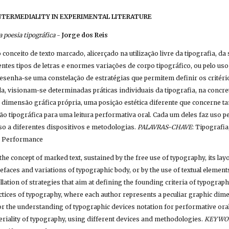
 INTERMEDIALITY IN EXPERIMENTAL LITERATURE
a poesia tipográfica
 - 
Jorge dos Reis
 conceito de texto marcado, alicerçado na utilização livre da tipografia, da
rentes tipos de letras e enormes variações de corpo tipográfico, ou pelo uso
desenha-se uma constelação de estratégias que permitem definir os critéri
da, visionam-se determinadas práticas individuais da tipografia, na concre
 dimensão gráfica própria, uma posição estética diferente que concerne 
ão tipográfica para uma leitura performativa oral. Cada um deles faz uso p
so a diferentes dispositivos e metodologias. 
PALAVRAS-CHAVE
: Tipografia
o, Performance
the concept of marked text, sustained by the free use of typography, its layo
efaces and variations of typographic body, or by the use of textual elements
llation of strategies that aim at defining the founding criteria of typograph
actices of typography, where each author represents a peculiar graphic dimen
for the understanding of typographic devices notation for performative ora
riality of typography, using different devices and methodologies. 
KEYWO