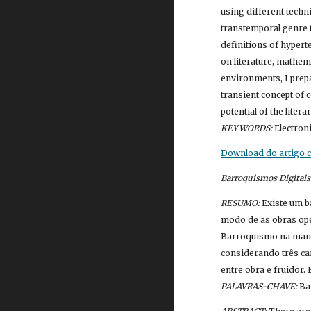
using different techniq
transtemporal genre th
definitions of hypert
on literature, mathema
environments, I prepa
transient concept of c
KEYWORDS:
 Electron
Download do artigo co
Barroquismos Digitais
RESUMO:
 Existe um 
modo de as obras ope
Barroquismo na manei
considerando três car
PALAVRAS-CHAVE:
 Ba