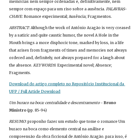
memórias nem sempre ordenadas e, definitivamente, nem 
sempre com espaço para um riso sobre a ausência. 
PALAVRAS-
CHAVE
: Romance experimental; Ausência; Fragmentos.
ABSTRACT
: Although the work of António Aragão is very creased 
by a satiric and quite caustic humor, the novel A Hole in the 
Mouth brings a more disphoric tone, marked by loss, in a life 
that arises from fragments of times and memories not always 
ordered and, definitely, not always prepared for a laugh about 
the absence. 
KEYWORDS
: Experimental novel; Absence; 
Fragments.
Download do artigo completo no Repositório Institucional da 
UFP / Full Article Download
Um buraco na boca: centralidade e descentramento
 - 
Bruno 
Ministro
 (pp. 85-94)
RESUMO
: proponho fazer um estudo que tome o romance Um 
buraco na boca como elemento central na análise e 
compreensão da obra ficcional de António Aragão. para isso, é 