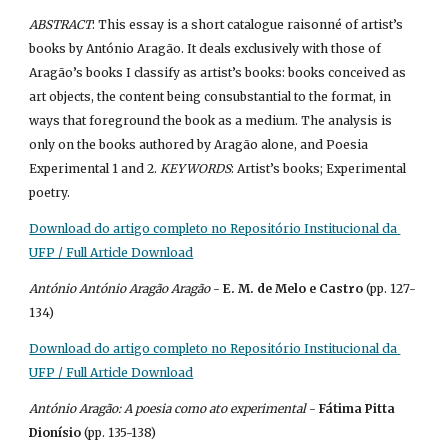
ABSTRACT
: This essay is a short catalogue raisonné of artist’s 
books by António Aragão. It deals exclusively with those of 
Aragão’s books I classify as artist’s books: books conceived as 
art objects, the content being consubstantial to the format, in 
ways that foreground the book as a medium. The analysis is 
only on the books authored by Aragão alone, and Poesia 
Experimental 1 and 2. 
KEYWORDS
: Artist’s books; Experimental 
poetry.
Download do artigo completo no Repositório Institucional da 
UFP / Full Article Download
António António Aragão Aragão
 - 
E. M. de Melo e Castro
 (pp. 127-
134)
Download do artigo completo no Repositório Institucional da 
UFP / Full Article Download
António Aragão: A poesia como ato experimental
 - 
Fátima Pitta 
Dionísio
 (pp. 135-138)