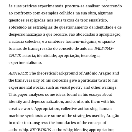
às suas práticas experimentais. procura-se analisar, recorrendo 
ao confronto com exemplos colhidos na sua obra, algumas 
questões respigadas nos seus textos de teor ensaístico, 
sobretudo as estratégias de questionamento da identidade e de 
despersonalização a que recorre. São abordadas a apropriação, 
a autoria colectiva, e a simbiose homem-máquina, enquanto 
formas de transgressão do conceito de autoria. 
PALAVRAS-
CHAVE
: autoria; identidade; apropriação; tecnologia; 
experimentalismo.
ABSTRACT
: The theoretical background of António Aragão and 
the transversality of his concerns give a particular twist to his 
experimental works, such as visual poetry and other writings. 
This paper analyses some ideas found in his essays about 
identity and depersonalization, and confronts them with his 
creative work. Appropriation, collective authorship, human-
machine symbiosis are some of the strategies used by Aragão 
in order to transgress the boundaries of the concept of 
authorship. 
KEYWORDS
: authorship; identity; appropriation; 