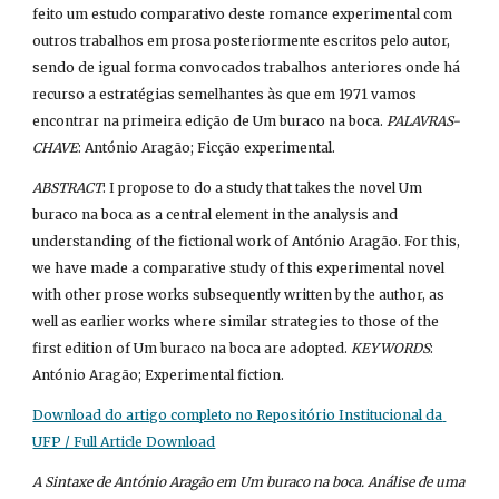
feito um estudo comparativo deste romance experimental com 
outros trabalhos em prosa posteriormente escritos pelo autor, 
sendo de igual forma convocados trabalhos anteriores onde há 
recurso a estratégias semelhantes às que em 1971 vamos 
encontrar na primeira edição de Um buraco na boca. 
PALAVRAS-
CHAVE
: António Aragão; Ficção experimental.
ABSTRACT
: I propose to do a study that takes the novel Um 
buraco na boca as a central element in the analysis and 
understanding of the fictional work of António Aragão. For this, 
we have made a comparative study of this experimental novel 
with other prose works subsequently written by the author, as 
well as earlier works where similar strategies to those of the 
first edition of Um buraco na boca are adopted. 
KEYWORDS
: 
António Aragão; Experimental fiction.
Download do artigo completo no Repositório Institucional da 
UFP / Full Article Download
A Sintaxe de António Aragão em Um buraco na boca. Análise de uma 