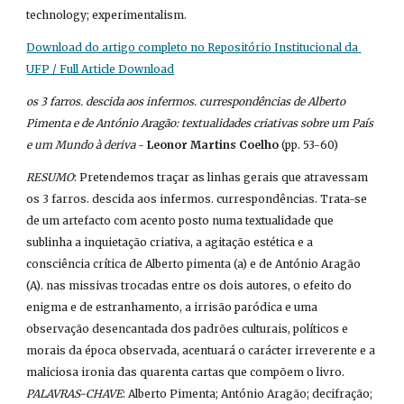
technology; experimentalism.
Download do artigo completo no Repositório Institucional da 
UFP / Full Article Download
os 3 farros. descida aos infermos. currespondências de Alberto 
Pimenta e de António Aragão: textualidades criativas sobre um País 
e um Mundo à deriva
 - 
Leonor Martins Coelho
 (pp. 53-60)
RESUMO
: Pretendemos traçar as linhas gerais que atravessam 
os 3 farros. descida aos infermos. currespondências. Trata-se 
de um artefacto com acento posto numa textualidade que 
sublinha a inquietação criativa, a agitação estética e a 
consciência crítica de Alberto pimenta (a) e de António Aragão 
(A). nas missivas trocadas entre os dois autores, o efeito do 
enigma e de estranhamento, a irrisão paródica e uma 
observação desencantada dos padrões culturais, políticos e 
morais da época observada, acentuará o carácter irreverente e a 
maliciosa ironia das quarenta cartas que compõem o livro. 
PALAVRAS-CHAVE
: Alberto Pimenta; António Aragão; decifração; 