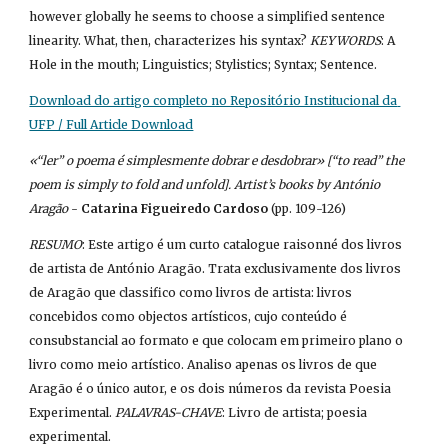
however globally he seems to choose a simplified sentence 
linearity. What, then, characterizes his syntax? 
KEYWORDS
: A 
Hole in the mouth; Linguistics; Stylistics; Syntax; Sentence.
Download do artigo completo no Repositório Institucional da 
UFP / Full Article Download
«“ler” o poema é simplesmente dobrar e desdobrar» [“to read” the 
poem is simply to fold and unfold]. Artist’s books by António 
Aragão
 - 
Catarina Figueiredo Cardoso
 (pp. 109-126)
RESUMO
: Este artigo é um curto catalogue raisonné dos livros 
de artista de António Aragão. Trata exclusivamente dos livros 
de Aragão que classifico como livros de artista: livros 
concebidos como objectos artísticos, cujo conteúdo é 
consubstancial ao formato e que colocam em primeiro plano o 
livro como meio artístico. Analiso apenas os livros de que 
Aragão é o único autor, e os dois números da revista Poesia 
Experimental. 
PALAVRAS-CHAVE
: Livro de artista; poesia 
experimental.