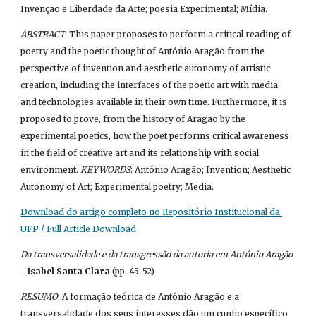
Invenção e Liberdade da Arte; poesia Experimental; Mídia.
ABSTRACT
: This paper proposes to perform a critical reading of 
poetry and the poetic thought of António Aragão from the 
perspective of invention and aesthetic autonomy of artistic 
creation, including the interfaces of the poetic art with media 
and technologies available in their own time. Furthermore, it is 
proposed to prove, from the history of Aragão by the 
experimental poetics, how the poet performs critical awareness 
in the field of creative art and its relationship with social 
environment. 
KEYWORDS
: António Aragão; Invention; Aesthetic 
Autonomy of Art; Experimental poetry; Media.
Download do artigo completo no Repositório Institucional da 
UFP / Full Article Download
Da transversalidade e da transgressão da autoria em António Aragão
- 
Isabel Santa Clara
 (pp. 45-52)
RESUMO
: A formação teórica de António Aragão e a 
transversalidade dos seus interesses dão um cunho específico 