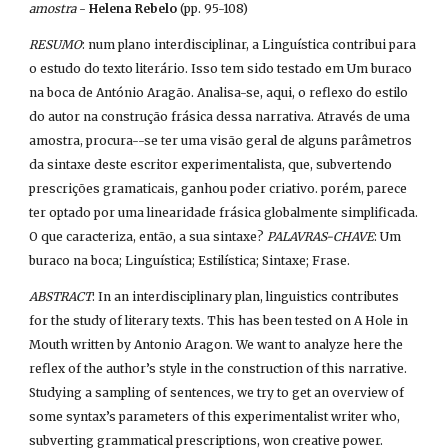
amostra
 - 
Helena Rebelo
 (pp. 95-108)
RESUMO
: num plano interdisciplinar, a Linguística contribui para 
o estudo do texto literário. Isso tem sido testado em Um buraco 
na boca de António Aragão. Analisa-se, aqui, o reflexo do estilo 
do autor na construção frásica dessa narrativa. Através de uma 
amostra, procura--se ter uma visão geral de alguns parâmetros 
da sintaxe deste escritor experimentalista, que, subvertendo 
prescrições gramaticais, ganhou poder criativo. porém, parece 
ter optado por uma linearidade frásica globalmente simplificada. 
O que caracteriza, então, a sua sintaxe? 
PALAVRAS-CHAVE
: Um 
buraco na boca; Linguística; Estilística; Sintaxe; Frase.
ABSTRACT
: In an interdisciplinary plan, linguistics contributes 
for the study of literary texts. This has been tested on A Hole in 
Mouth written by Antonio Aragon. We want to analyze here the 
reflex of the author’s style in the construction of this narrative. 
Studying a sampling of sentences, we try to get an overview of 
some syntax’s parameters of this experimentalist writer who, 
subverting grammatical prescriptions, won creative power. 