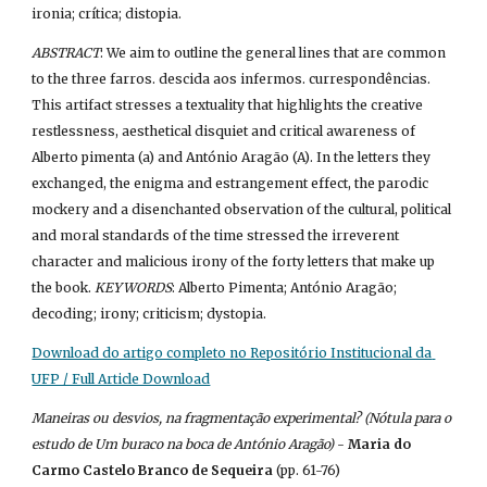
ironia; crítica; distopia.
ABSTRACT
: We aim to outline the general lines that are common 
to the three farros. descida aos infermos. currespondências. 
This artifact stresses a textuality that highlights the creative 
restlessness, aesthetical disquiet and critical awareness of 
Alberto pimenta (a) and António Aragão (A). In the letters they 
exchanged, the enigma and estrangement effect, the parodic 
mockery and a disenchanted observation of the cultural, political 
and moral standards of the time stressed the irreverent 
character and malicious irony of the forty letters that make up 
the book. 
KEYWORDS
: Alberto Pimenta; António Aragão; 
decoding; irony; criticism; dystopia.
Download do artigo completo no Repositório Institucional da 
UFP / Full Article Download
Maneiras ou desvios, na fragmentação experimental? (Nótula para o 
estudo de Um buraco na boca de António Aragão)
 - 
Maria do 
Carmo Castelo Branco de Sequeira
 (pp. 61-76)